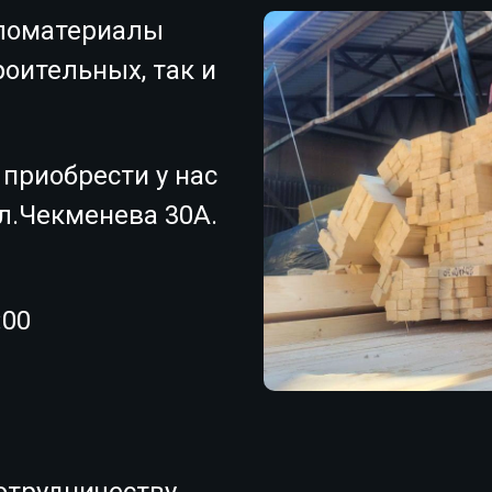
ломатериалы
роительных, так и
 приобрести у нас
ул.Чекменева 30А.
:00
отрудничеству