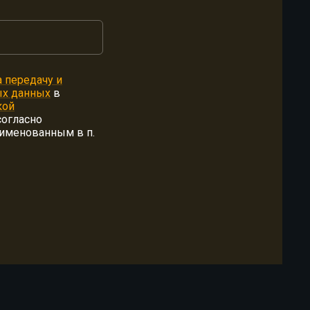
а передачу и
ых данных
в
кой
согласно
оименованным в п.